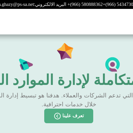
+(966) 543473
+(966) 580888362
البريد الالكتروني:
.ghazy@ps-sa.net
من نحن
تواصل معنا
الأسئلة الشائعة
الفعاليات
كاملة لإدارة الموارد ا
التي تدعم الشركات والعملاء. هدفنا هو تبسيط إدارة ا
خلال خدمات احترافية.
تعرف علينا